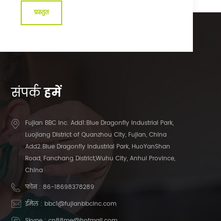
संपर्क
हमें
Fujian BBC Inc. Add1:Blue Dragonfly Industrial Park,
Luojiang District of Quanzhou City, Fujian, China
Add2:Blue Dragonfly Industrial Park, HuoYanShan
Road, Fanchang District,Wuhu City, Anhui Province,
China
फोन :
86-18698378289
ईमेल :
bbc1@fujianbbcinc.com
Skype :
cn88me@hotmail.com