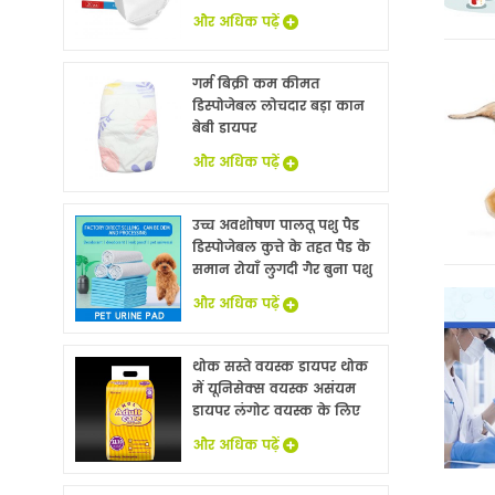
और अधिक पढ़ें
गर्म बिक्री कम कीमत
डिस्पोजेबल लोचदार बड़ा कान
बेबी डायपर
और अधिक पढ़ें
उच्च अवशोषण पालतू पशु पैड
डिस्पोजेबल कुत्ते के तहत पैड के
समान रोयाँ लुगदी गैर बुना पशु
बिस्तर चादरों थोक
और अधिक पढ़ें
थोक सस्ते वयस्क डायपर थोक
में यूनिसेक्स वयस्क असंयम
डायपर लंगोट वयस्क के लिए
नि: शुल्क नमूने
और अधिक पढ़ें