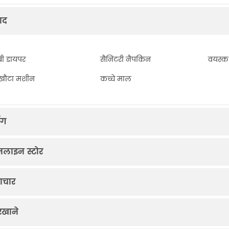
पाद
बी डायपर
सैनिटरी नैपकिन
वयस्क 
ुखौटा मशीन
कच्चे माल
ॉग
लाइन स्टोर
ाचार
रखाने