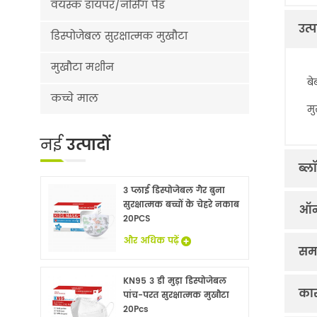
वयस्क डायपर/नर्सिंग पैड
उत्
डिस्पोजेबल सुरक्षात्मक मुखौटा
मुखौटा मशीन
बे
कच्चे माल
म
नई
उत्पादों
ब्ल
3 प्लाई डिस्पोजेबल गैर बुना
सुरक्षात्मक बच्चों के चेहरे नकाब
ऑन
20PCS
और अधिक पढ़ें
सम
KN95 3 डी मुड़ा डिस्पोजेबल
का
पांच-परत सुरक्षात्मक मुखौटा
20Pcs