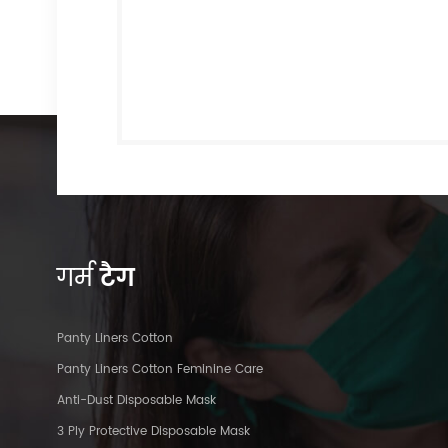
गर्म
टैग
Panty Liners Cotton
Panty Liners Cotton Feminine Care
Anti-Dust Disposable Mask
3 Ply Protective Disposable Mask