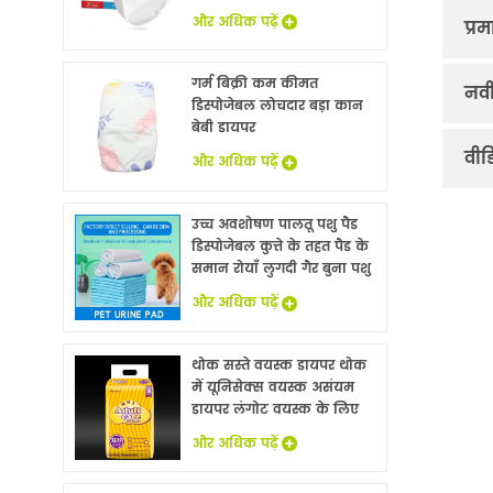
और अधिक पढ़ें
प्र
गर्म बिक्री कम कीमत
नवी
डिस्पोजेबल लोचदार बड़ा कान
बेबी डायपर
वीड
और अधिक पढ़ें
उच्च अवशोषण पालतू पशु पैड
डिस्पोजेबल कुत्ते के तहत पैड के
समान रोयाँ लुगदी गैर बुना पशु
बिस्तर चादरों थोक
और अधिक पढ़ें
थोक सस्ते वयस्क डायपर थोक
में यूनिसेक्स वयस्क असंयम
डायपर लंगोट वयस्क के लिए
नि: शुल्क नमूने
और अधिक पढ़ें