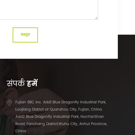
संपर्क
हमें
Fujian BBC Inc. Add1:Blue Dragonfly Industrial Park,
Luojiang District of Quanzhou City, Fujian, China
Add2:Blue Dragonfly Industrial Park, HuoYanShan
Road, Fanchang District,Wuhu City, Anhui Province,
China