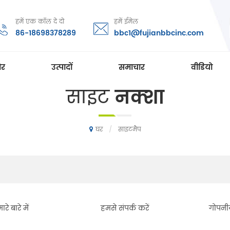
हमें एक कॉल दे दो
हमें ईमेल
86-18698378289
bbc1@fujianbbcinc.com
ोर
उत्पादों
समाचार
वीडियो
साइट
नक्शा
/
साइटमैप
घर
ारे बारे में
हमसे संपर्क करें
गोपनी