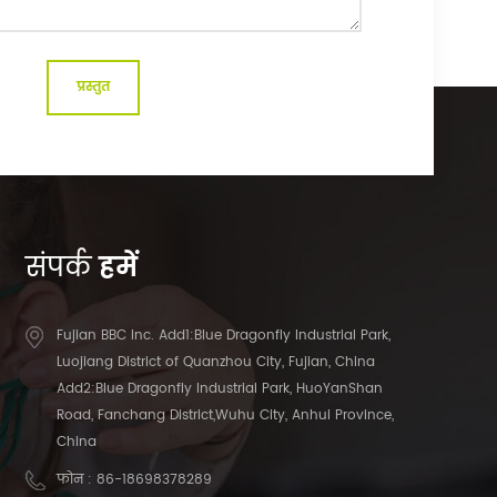
संपर्क
हमें
Fujian BBC Inc. Add1:Blue Dragonfly Industrial Park,
Luojiang District of Quanzhou City, Fujian, China
Add2:Blue Dragonfly Industrial Park, HuoYanShan
Road, Fanchang District,Wuhu City, Anhui Province,
China
फोन :
86-18698378289