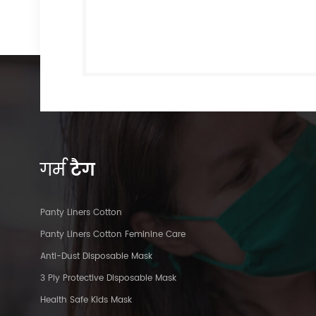
गर्म
टैग
Panty Liners Cotton
Panty Liners Cotton Feminine Care
Anti-Dust Disposable Mask
3 Ply Protective Disposable Mask
Health Safe Kids Mask