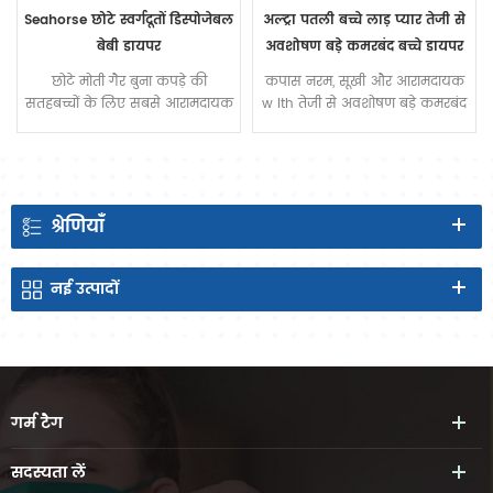
अल्ट्रा पतली बच्चे लाड़ प्यार तेजी से
अच्छी गुणवत्ता वाले बच्चे डायपर सस्ते
अवशोषण बड़े कमरबंद बच्चे डायपर
लंगोट गीलापन सूचक
कपास नरम, सूखी और आरामदायक
लंगोट डिस्पोजेबल हैं उत्पादों यह
w Ith तेजी से अवशोषण बड़े कमरबंद
बनाया जाता है गैर-बुना कपड़ा, टिशू
बच्चे डायपर
पेपर, फुलाना लुगदी, एसएपी, पे
फिल्म, रबर बैंड और अन्य सामग्री
श्रेणियाँ
नई
उत्पादों
गर्म
टैग
सदस्यता लें