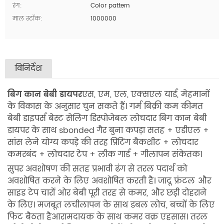
रंग:
Color pattern
माल स्टॉक:
1000000
विनिर्देश
बिग कान बेबी डायपर
एस, एम, एल, एक्सएल यार्ड, मेहमानों
के विकास के अनुसार चुन सकते हैं।
गर्म बिक्री कम कीमत
बेबी डाइपर्स बेस्ट सेलिंग डिस्पोजेबल लोचदार बिग कान बेबी
डायपर के साथ sbonded गैर बुना कपड़ा सतह + एडीएल +
सांस लेने योग्य कपड़े की तरह प्रिंटिंग बैकशीट + लोचदार
कमरबंद + लोचदार टेप + लीक गार्ड + गीलापन संकेतक।
सुपर अवशोषण की सतह प्रभावी ढंग से तरल पदार्थ को
अवशोषित करने के लिए अवशोषित करती है।
जादू फ्रंटल और
साइड टेप चारों ओर बेबी पूरी तरह से कमर, और छड़ी दोहराने
के लिए।
मजबूत लचीलापन के साथ डबल लोच, बच्चों के लिए
फिट बैठता हैआरामदायक के साथ कमर वक्र एहसास।
तरल