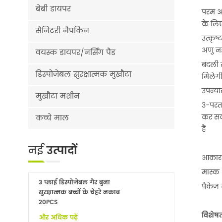
बेबी डायपर
परम आ
के लि
सैनिटरी नैपकिन
उत्कृष
अणु नह
वयस्क डायपर/नर्सिंग पैड
बदली स
डिस्पोजेबल सुरक्षात्मक मुखौटा
मिलेग
उपन्या
मुखौटा मशीन
3-परत 
कर सकत
कच्चे माल
हैं
नई
उत्पादों
आकार:
मास्क 
3 प्लाई डिस्पोजेबल गैर बुना
पैकेज
सुरक्षात्मक बच्चों के चेहरे नकाब
20PCS
विशेषत
और अधिक पढ़ें