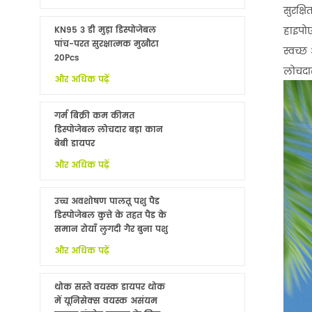
सुरक्ष
हाइपोए
KN95 3 डी मुड़ा डिस्पोजेबल
पांच-परत सुरक्षात्मक मुखौटा
स्वच्
20Pcs
लोचदा
और अधिक पढ़ें
गर्म बिक्री कम कीमत
डिस्पोजेबल लोचदार बड़ा कान
बेबी डायपर
और अधिक पढ़ें
उच्च अवशोषण पालतू पशु पैड
डिस्पोजेबल कुत्ते के तहत पैड के
समान रोयाँ लुगदी गैर बुना पशु
बिस्तर चादरों थोक
और अधिक पढ़ें
थोक सस्ते वयस्क डायपर थोक
में यूनिसेक्स वयस्क असंयम