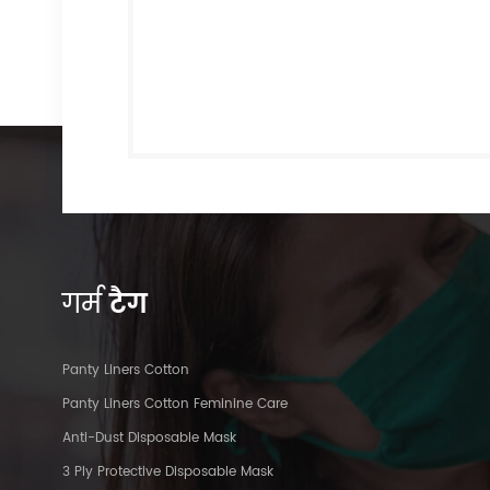
गर्म
टैग
Panty Liners Cotton
Panty Liners Cotton Feminine Care
Anti-Dust Disposable Mask
3 Ply Protective Disposable Mask