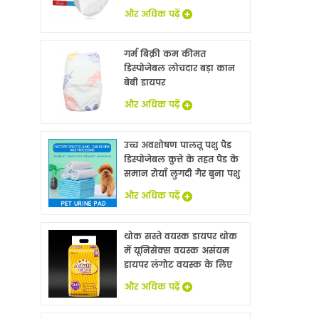
और अधिक पढ़ें
गर्म बिक्री कम कीमत
डिस्पोजेबल लोचदार बड़ा कान
बेबी डायपर
और अधिक पढ़ें
उच्च अवशोषण पालतू पशु पैड
डिस्पोजेबल कुत्ते के तहत पैड के
समान रोयाँ लुगदी गैर बुना पशु
बिस्तर चादरों थोक
और अधिक पढ़ें
थोक सस्ते वयस्क डायपर थोक
में यूनिसेक्स वयस्क असंयम
डायपर लंगोट वयस्क के लिए
नि: शुल्क नमूने
और अधिक पढ़ें