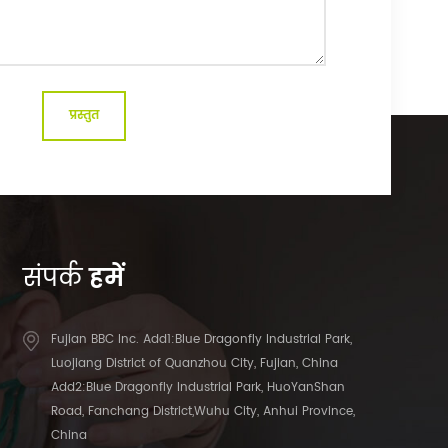
संपर्क
हमें
Fujian BBC Inc. Add1:Blue Dragonfly Industrial Park,
Luojiang District of Quanzhou City, Fujian, China
Add2:Blue Dragonfly Industrial Park, HuoYanShan
Road, Fanchang District,Wuhu City, Anhui Province,
China