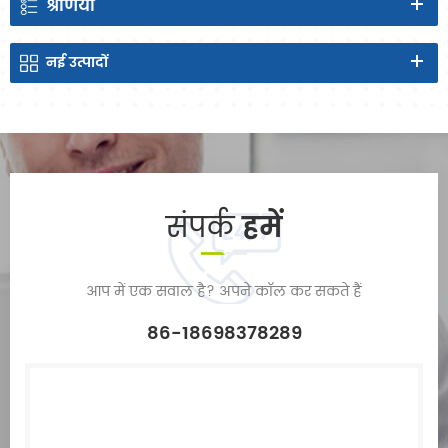
श्रेणियाँ
नई
उत्पादों
संपर्क
हमें
आप में एक सवाल है? अपने कॉल कर सकते हैं
86-18698378289