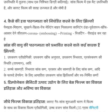
उपस्थिति में तुलना (साथ एक निश्चित डिग्री कठिनाई): सांस फिल्म में एक मैट उपस्थिति
है, और कास्ट फिल्म की सतह उज्ज्वल है और मोमी है
4. कैसे की हवा पारगम्यता को नियंत्रित करने के लिए झिल्ली
पैमाइश-मिश्रण, सुखाने-खिला-पेंच मेल्टिंग बाहर निकालना कास्टिंग ठंडा-पूर्वतापन-खींच-
आकार देने शीतलन-corona- (embossing) --Printing - स्लिटिंग - रीवाइंड कर रहा
है
सांस की वायु की पारगम्यता को प्रभावित करने वाले कई कारक हैं
झिल्ली:
1. उपकरण प्रौद्योगिकी: उपकरण खींच अनुपात, उपकरण स्थिरता, प्रसंस्करण की
स्थिति (तापमान), आदि
2. कच्चे सामग्री: स्थिरता सांस कण, प्रकार और सामग्री के लिए सांस कण, आदि
के फायदे हेंगफेंग: के लिए आयातित उपकरण सांस झिल्लियाँ और स्व-निर्मित कणों
5. डिस्पोजेबल सैनिटरी उत्पाद उद्योग के लिए बेस फिल्म का विकास
इतिहास और भविष्य का विकास
नीचे फिल्म विकास इतिहास:
कास्ट गैर-सांस शुरुआती चरण में फिल्म
के साथ का विकास फिल्म प्रौद्योगिकी, उच्च वजन सांस फिल्में (35 ग्राम
सैनिटरी