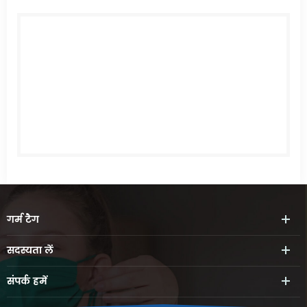
गर्म
टैग
सदस्यता लें
संपर्क
हमें