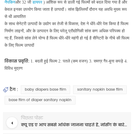
नैपकिन
और 32 जी
डायपर
) आंशिक रूप से डाली गई फिल्मों को बदल दिया गया है और
केवल इनका उपयोग किया जाता है उत्पादों। सांस झिल्लियाँ दौरान यह अवधि मुख्य रूप
से थी आयातित
के साथ सेनेटरी उत्पादों के उद्योग का तेजी से विकास, देश ने धीरे-धीरे पेश किया है फिल्म
निर्माण लाइनों, और के उत्पादन के लिए घरेलू प्रौद्योगिकी सांस कण अधिक परिपक्व हो
गए हैं, जिससे सांस लेने योग्य है फिल्म धीरे-धीरे महंगी हो गई है सैनिटरी के नीचे की फिल्म
के लिए फिल्म उत्पादों
विकास प्रवृत्ति:
1. बदली हुई फिल्म 2. पतले (कम वजन) 3. समग्र गैर-बुना कपड़े 4.
विविध मुद्रण
टैग :
baby diapers base film
sanitary napkin base film
base film of diaper sanitary napkin
पिछला पोस्ट
क्यू एंड ए आप सबसे अधिक जानना चाहते हैं, नर्सिंग के बारे में उत्पादों