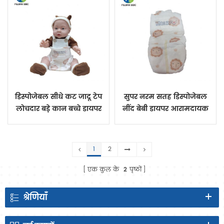
डिस्पोजेबल सीधे कट जादू टेप
सुपर नरम सतह डिस्पोजेबल
लोचदार बड़े कान बच्चे डायपर
नींद बेबी डायपर आरामदायक
लंगोट सुपर नरम कपड़े
लंगोट गिर गया
1
2
एक कुल के
2
पृष्ठों
श्रेणियाँ