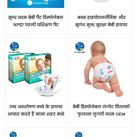
सुपर नरम बेबी पैंट डिस्पोजेबल
बच्चा हाइपोएलर्जेनिक और
अल्ट्रा पतली प्रशिक्षण पैंट
सुगंध मुक्त सुरक्षा बेबी डायपर
पैंट नरम लंगोट
उच्च अवशोषण बच्चे के डायपर
बेबी डिस्पोजेबल लंगोट वितरकों
आयात करते हैं मामा शहद बच्चे
फुलाना लुगदी नरम OEM
को एक ग्रेड देता है