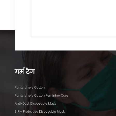
गर्म
टैग
Panty Liners Cotton
Panty Liners Cotton Feminine Care
Anti-Dust Disposable Mask
3 Ply Protective Disposable Mask