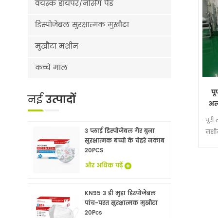
वयस्क डायपर/नर्सिंग पैड
डिस्पोजेबल सुरक्षात्मक मुखौटा
मुखौटा मशीन
कच्चे माल
पू
नई
उत्पादों
अल
च
पूरी
3 प्लाई डिस्पोजेबल गैर बुना
मशीन
सुरक्षात्मक बच्चों के चेहरे नकाब
से स
20PCS
जो
और अधिक पढ़ें
KN95 3 डी मुड़ा डिस्पोजेबल
पांच-परत सुरक्षात्मक मुखौटा
20Pcs