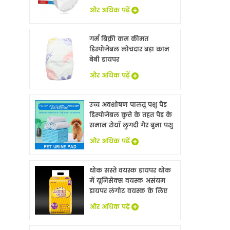
और अधिक पढ़ें
गर्म बिक्री कम कीमत
डिस्पोजेबल लोचदार बड़ा कान
बेबी डायपर
और अधिक पढ़ें
उच्च अवशोषण पालतू पशु पैड
डिस्पोजेबल कुत्ते के तहत पैड के
समान रोयाँ लुगदी गैर बुना पशु
बिस्तर चादरों थोक
और अधिक पढ़ें
थोक सस्ते वयस्क डायपर थोक
में यूनिसेक्स वयस्क असंयम
डायपर लंगोट वयस्क के लिए
नि: शुल्क नमूने
और अधिक पढ़ें