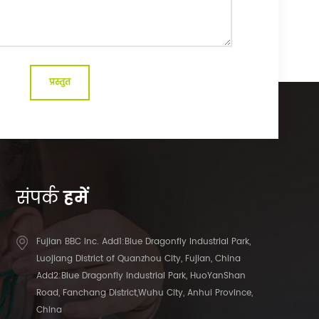
संपर्क
हमें
Fujian BBC Inc. Add1:Blue Dragonfly Industrial Park,
Luojiang District of Quanzhou City, Fujian, China
Add2:Blue Dragonfly Industrial Park, HuoYanShan
Road, Fanchang District,Wuhu City, Anhui Province,
China