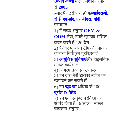
उत्पाद
कच्चा माल
,
मशीन
के बाद
से
2003
हमारे फैक्ट्री पास हो गई
आईएसओ,
सीई, एफडीए, एसजीएस; बीवी
प्रमाणन
1) में समृद्ध अनुभव
OEM &
ODM
सेवा, हमारे ग्राहक अधिक
कवर करते हैं 120 देश
2)
पेशेवर प्रबंधन टीम और मानक
गुणवत्ता नियंत्रण प्रक्रियाएँ
3)
आधुनिक सुविधाएं
और हाइजेनिक
मानक कार्यशाला
4)
अग्रिम उत्पादन उपकरण
5)
हम द्वारा बेबी डायपर मशीन का
उत्पादन कर सकते हैं
6) हम
खुद का
अधिक से 100
ब्रांड & पेटेंट
7)
हम एक उत्कृष्ट प्रतिष्ठा का
आनंद लिया है 16 साल ’ सफल
व्यवसाय अनुभव