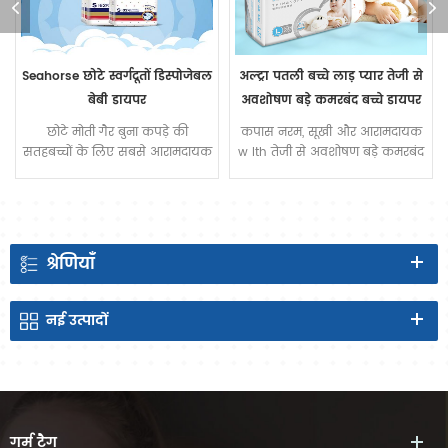
Seahorse छोटे स्वर्गदूतों डिस्पोजेबल
अल्ट्रा पतली बच्चे लाड़ प्यार तेजी से
बेबी डायपर
अवशोषण बड़े कमरबंद बच्चे डायपर
छोटे मोती गैर बुना कपड़े की
कपास नरम, सूखी और आरामदायक
सतहबच्चों के लिए सबसे आरामदायक
w Ith तेजी से अवशोषण बड़े कमरबंद
एहसास
बच्चे डायपर
श्रेणियाँ
नई
उत्पादों
गर्म
टैग