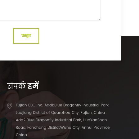
संपर्क
हमें
Fujian BBC Inc. Add1:Blue Dragonfly Industrial Park,
Luojiang District of Quanzhou City, Fujian, China
Add2:Blue Dragonfly Industrial Park, HuoYanShan
Road, Fanchang District,Wuhu City, Anhui Province,
China