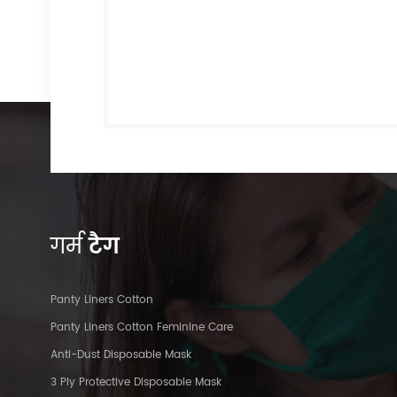
गर्म
टैग
Panty Liners Cotton
Panty Liners Cotton Feminine Care
Anti-Dust Disposable Mask
3 Ply Protective Disposable Mask