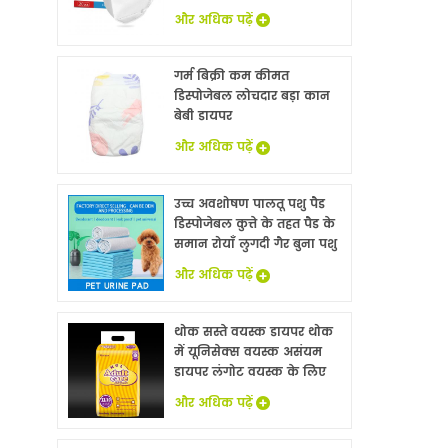
और अधिक पढ़ें
गर्म बिक्री कम कीमत
डिस्पोजेबल लोचदार बड़ा कान
बेबी डायपर
और अधिक पढ़ें
उच्च अवशोषण पालतू पशु पैड
डिस्पोजेबल कुत्ते के तहत पैड के
समान रोयाँ लुगदी गैर बुना पशु
बिस्तर चादरों थोक
और अधिक पढ़ें
थोक सस्ते वयस्क डायपर थोक
में यूनिसेक्स वयस्क असंयम
डायपर लंगोट वयस्क के लिए
नि: शुल्क नमूने
और अधिक पढ़ें