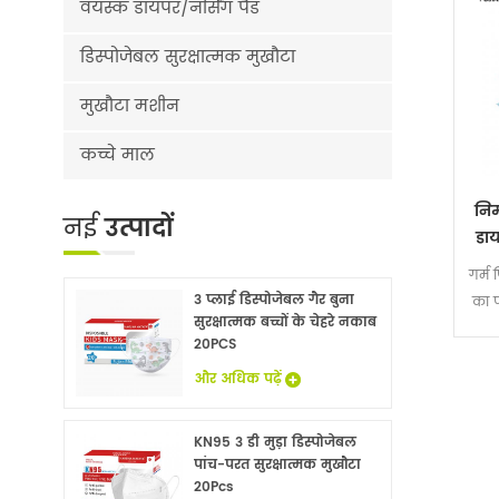
वयस्क डायपर/नर्सिंग पैड
डिस्पोजेबल सुरक्षात्मक मुखौटा
मुखौटा मशीन
कच्चे माल
निर
नई
उत्पादों
डा
गर्म
3 प्लाई डिस्पोजेबल गैर बुना
का प
सुरक्षात्मक बच्चों के चेहरे नकाब
जो 
20PCS
अवस्थ
और अधिक पढ़ें
KN95 3 डी मुड़ा डिस्पोजेबल
पांच-परत सुरक्षात्मक मुखौटा
20Pcs