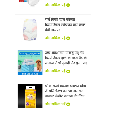
और अधिक पढ़ें
गर्म बिक्री कम कीमत
डिस्पोजेबल लोचदार बड़ा कान
बेबी डायपर
और अधिक पढ़ें
उच्च अवशोषण पालतू पशु पैड
डिस्पोजेबल कुत्ते के तहत पैड के
समान रोयाँ लुगदी गैर बुना पशु
बिस्तर चादरों थोक
और अधिक पढ़ें
थोक सस्ते वयस्क डायपर थोक
में यूनिसेक्स वयस्क असंयम
डायपर लंगोट वयस्क के लिए
नि: शुल्क नमूने
और अधिक पढ़ें