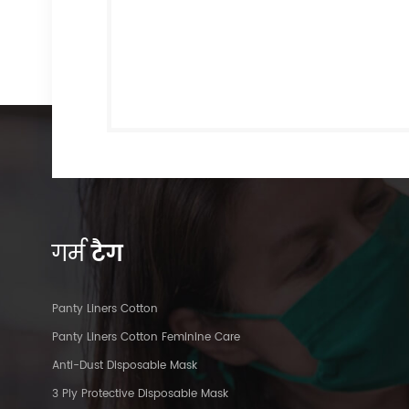
गर्म
टैग
Panty Liners Cotton
Panty Liners Cotton Feminine Care
Anti-Dust Disposable Mask
3 Ply Protective Disposable Mask