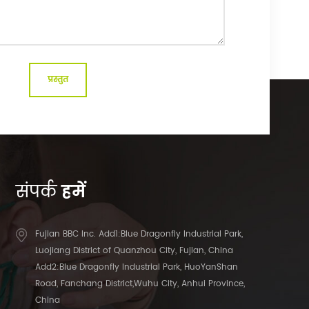
संपर्क
हमें
Fujian BBC Inc. Add1:Blue Dragonfly Industrial Park,
Luojiang District of Quanzhou City, Fujian, China
Add2:Blue Dragonfly Industrial Park, HuoYanShan
Road, Fanchang District,Wuhu City, Anhui Province,
China