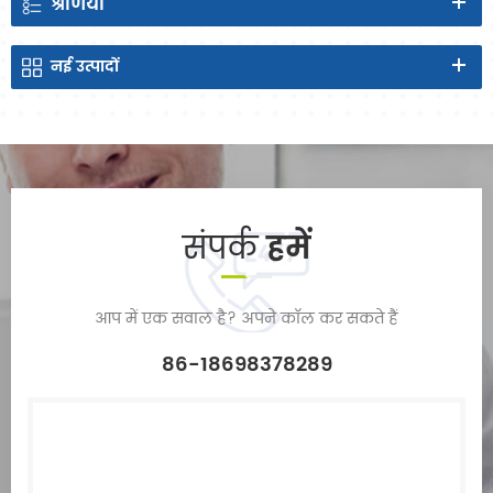
श्रेणियाँ
नई
उत्पादों
संपर्क
हमें
आप में एक सवाल है? अपने कॉल कर सकते हैं
86-18698378289