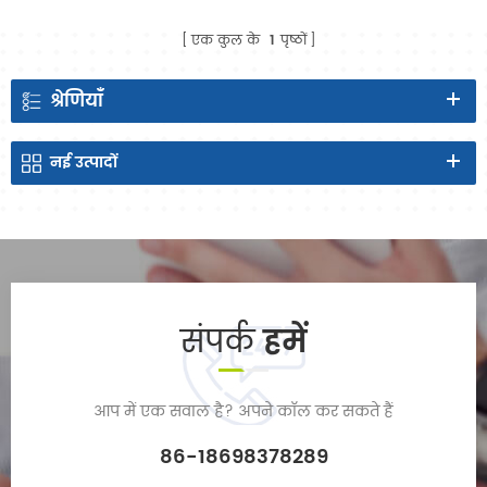
एक कुल के
1
पृष्ठों
श्रेणियाँ
नई
उत्पादों
संपर्क
हमें
आप में एक सवाल है? अपने कॉल कर सकते हैं
86-18698378289