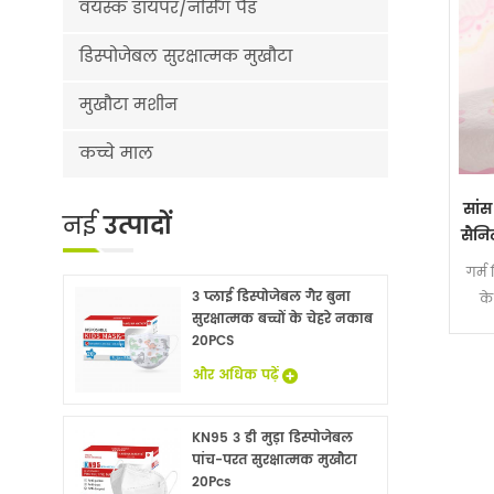
वयस्क डायपर/नर्सिंग पैड
डिस्पोजेबल सुरक्षात्मक मुखौटा
मुखौटा मशीन
कच्चे माल
सांस
नई
उत्पादों
सैनि
गर्म 
3 प्लाई डिस्पोजेबल गैर बुना
के
सुरक्षात्मक बच्चों के चेहरे नकाब
नै
20PCS
और अधिक पढ़ें
KN95 3 डी मुड़ा डिस्पोजेबल
पांच-परत सुरक्षात्मक मुखौटा
20Pcs