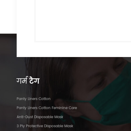
गर्म
टैग
Panty Liners Cotton
Panty Liners Cotton Feminine Care
Anti-Dust Disposable Mask
3 Ply Protective Disposable Mask