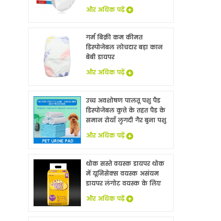
और अधिक पढ़ें
गर्म बिक्री कम कीमत
डिस्पोजेबल लोचदार बड़ा कान
बेबी डायपर
और अधिक पढ़ें
उच्च अवशोषण पालतू पशु पैड
डिस्पोजेबल कुत्ते के तहत पैड के
समान रोयाँ लुगदी गैर बुना पशु
बिस्तर चादरों थोक
और अधिक पढ़ें
थोक सस्ते वयस्क डायपर थोक
में यूनिसेक्स वयस्क असंयम
डायपर लंगोट वयस्क के लिए
नि: शुल्क नमूने
और अधिक पढ़ें