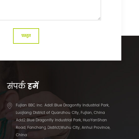
संपर्क
हमें
Fujian BBC Inc. Add1:Blue Dragonfly Industrial Park,
Luojiang District of Quanzhou City, Fujian, China
Add2:Blue Dragonfly Industrial Park, HuoYanShan
Road, Fanchang District,Wuhu City, Anhui Province,
China