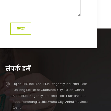
संपर्क
हमें
Fujian BBC Inc. Add1:Blue Dragonfly Industrial Park,
Luojiang District of Quanzhou City, Fujian, China
Add2:Blue Dragonfly Industrial Park, HuoYanShan
Road, Fanchang District,Wuhu City, Anhui Province,
China