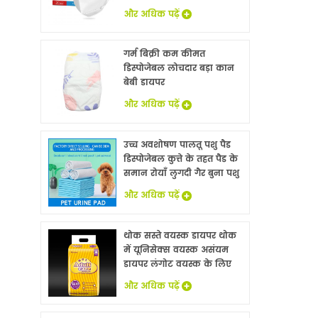
और अधिक पढ़ें
गर्म बिक्री कम कीमत
डिस्पोजेबल लोचदार बड़ा कान
बेबी डायपर
और अधिक पढ़ें
उच्च अवशोषण पालतू पशु पैड
डिस्पोजेबल कुत्ते के तहत पैड के
समान रोयाँ लुगदी गैर बुना पशु
बिस्तर चादरों थोक
और अधिक पढ़ें
थोक सस्ते वयस्क डायपर थोक
में यूनिसेक्स वयस्क असंयम
डायपर लंगोट वयस्क के लिए
नि: शुल्क नमूने
और अधिक पढ़ें