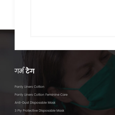
गर्म
टैग
Panty Liners Cotton
Panty Liners Cotton Feminine Care
Anti-Dust Disposable Mask
3 Ply Protective Disposable Mask