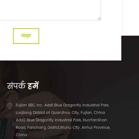
संपर्क
हमें
Fujian BBC Inc. Add1:Blue Dragonfly Industrial Park,
Luojiang District of Quanzhou City, Fujian, China
Add2:Blue Dragonfly Industrial Park, HuoYanShan
Road, Fanchang District,Wuhu City, Anhui Province,
China