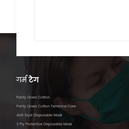
गर्म
टैग
Panty Liners Cotton
Panty Liners Cotton Feminine Care
Anti-Dust Disposable Mask
3 Ply Protective Disposable Mask