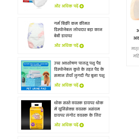
और अधिक पढ़ें
गर्म बिक्री कम कीमत
डिस्पोजेबल लोचदार बड़ा कान
अ
बेबी डायपर
अव
ल
और अधिक पढ़ें
मातृत
म
महि
उच्च अवशोषण पालतू पशु पैड
डिस्पोजेबल कुत्ते के तहत पैड के
समान रोयाँ लुगदी गैर बुना पशु
बिस्तर चादरों थोक
और अधिक पढ़ें
थोक सस्ते वयस्क डायपर थोक
में यूनिसेक्स वयस्क असंयम
डायपर लंगोट वयस्क के लिए
नि: शुल्क नमूने
और अधिक पढ़ें