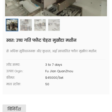
स्वत: उच्च गति फ्लैट चेहरा मुखौटा मशीन
से अधिक सुविधाजनक और कुशल, अर्द्ध स्वचालित फ्लैट मुखौटा मशीन.
लीड समय:
3 to 7 days
उत्पाद Orgin:
Fu Jian QuanZhou
कीमत:
$45000/Set
माल स्टॉक:
50
विनिर्देश