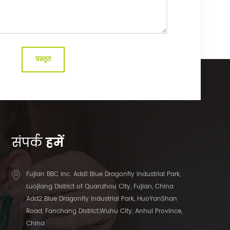
संपर्क
हमें
Fujian BBC Inc. Add1:Blue Dragonfly Industrial Park,
Luojiang District of Quanzhou City, Fujian, China
Add2:Blue Dragonfly Industrial Park, HuoYanShan
Road, Fanchang District,Wuhu City, Anhui Province,
China