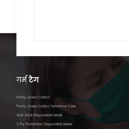
गर्म
टैग
Panty Liners Cotton
Panty Liners Cotton Feminine Care
Anti-Dust Disposable Mask
3 Ply Protective Disposable Mask