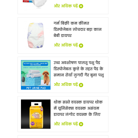
और अधिक पढ़ें
गर्म बिक्री कम कीमत
डिस्पोजेबल लोचदार बड़ा कान
बेबी डायपर
और अधिक पढ़ें
उच्च अवशोषण पालतू पशु पैड
डिस्पोजेबल कुत्ते के तहत पैड के
समान रोयाँ लुगदी गैर बुना पशु
बिस्तर चादरों थोक
और अधिक पढ़ें
थोक सस्ते वयस्क डायपर थोक
में यूनिसेक्स वयस्क असंयम
डायपर लंगोट वयस्क के लिए
नि: शुल्क नमूने
और अधिक पढ़ें