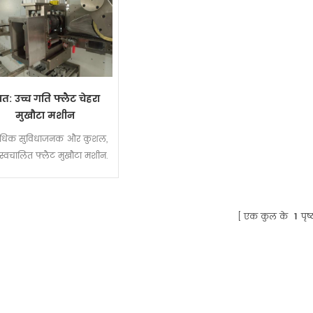
वत: उच्च गति फ्लैट चेहरा
मुखौटा मशीन
अधिक सुविधाजनक और कुशल,
्ध स्वचालित फ्लैट मुखौटा मशीन.
एक कुल के
1
पृष्ठ