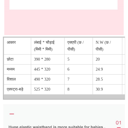
आकार
लंबाई * चौड़ाई
एसएपी (छ /
N.W (छ /
अ
(मिमी * मिमी)
पीसी)
पीसी)
छोटा
390 * 280
5
20
4
मध्यम
445 * 320
6
24.9
6
विशाल
490 * 320
7
28.5
7
एक्स्ट्रा-बड़े
525 * 320
8
30.9
8