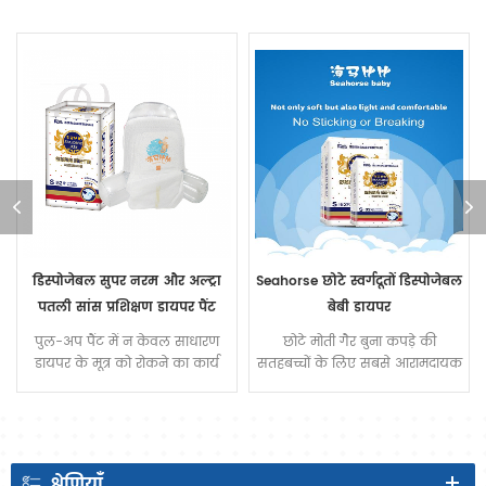
Seahorse छोटे स्वर्गदूतों डिस्पोजेबल
अल्ट्रा पतली बच्चे लाड़ प्यार तेजी से
बेबी डायपर
अवशोषण बड़े कमरबंद बच्चे डायपर
छोटे मोती गैर बुना कपड़े की
कपास नरम, सूखी और आरामदायक
सतहबच्चों के लिए सबसे आरामदायक
w Ith तेजी से अवशोषण बड़े कमरबंद
े
एहसास
बच्चे डायपर
श्रेणियाँ