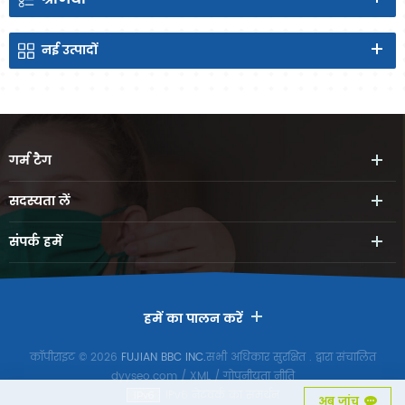
नई
उत्पादों
गर्म
टैग
सदस्यता लें
संपर्क
हमें
हमें का पालन करें
कॉपीराइट © 2026
FUJIAN BBC INC.
सभी अधिकार सुरक्षित
. द्वारा संचालित
dyyseo.com
/
XML
/
गोपनीयता नीति
IPv6 नेटवर्क का समर्थन
अब जांच