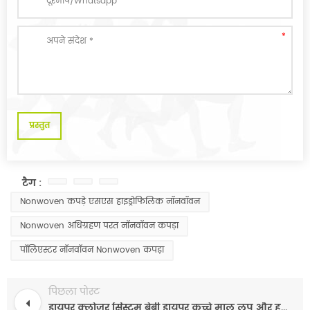
टैग :
Nonwoven कपड़े एसएस हाइड्रोफिलिक नॉनवॉवन
Nonwoven अधिग्रहण परत नॉनवॉवन कपड़ा
पॉलिएस्टर नॉनवॉवन Nonwoven कपड़ा
पिछला पोस्ट
डायपर क्लोजर सिस्टम बेबी डायपर कच्चे माल लूप और हुक जादू पक्ष टेप