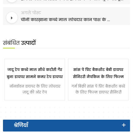
अगले पोस्ट
चीनी कारख़ाना कच्चे माल लोचदार कान पाश के लिए डिस्पोजेबल सुरक्षात्मक चेहरे मास्क
संबंधित
उत्पादों
जादू टेप कच्चे माल सीधे कटौती गैर
सांस पे प्रिंट बैकशीट बेबी डायपर
बुना डायपर सामने कमर टेप डायपर
सैनिटरी नैपकिन के लिए फिल्म
निर्माता चीन में
नॉनवॉवन डायपर के लिए लोचदार
गर्म बिक्री सांस पे प्रिंट बैकशीट बच्चे
जादू की ओर टेप
के लिए फिल्म डायपर सैनिटरी
नैपकिन कच्चे माल डाली फिल्म
फिल्म OEM
श्रेणियाँ