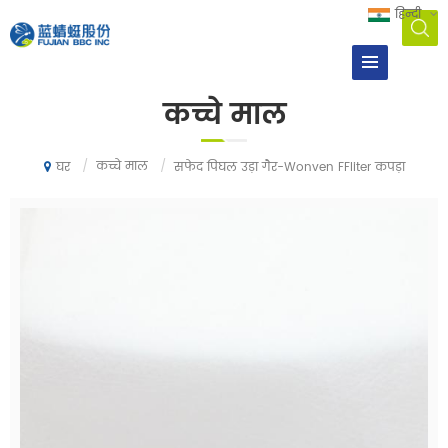
हिन्दी
कच्चे माल
/
कच्चे माल
/
सफेद पिघल उड़ा गैर-Wonven FFliter कपड़ा
घर