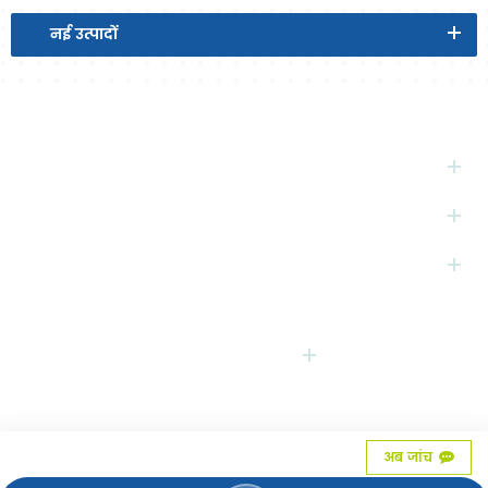
नई
उत्पादों
गर्म
टैग
सदस्यता लें
संपर्क
हमें
हमें का पालन करें
कॉपीराइट © 2026
FUJIAN BBC INC.
सभी अधिकार सुरक्षित
. द्वारा संचालित
dyyseo.com
/
XML
/
गोपनीयता नीति
IPv6 नेटवर्क का समर्थन
अब जांच