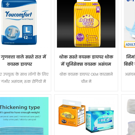
 गुणवत्ता वाले सस्ते रात में
थोक सस्ते वयस्क डायपर थोक
निर्
वयस्क डायपर
में यूनिसेक्स वयस्क असंयम
बिक्र
डायपर लंगोट वयस्क के लिए
डाय
ए उपयुक्त के साथ लोगों के लिए
थोक वयस्क डायपर OEM कारखाने
असंयम
नि: शुल्क नमूने
 गंभीर असंयम, रुक रोगियों में
चीन में
तर, जेर के दौरान प्रसवोत्तरकाल,
आदि.