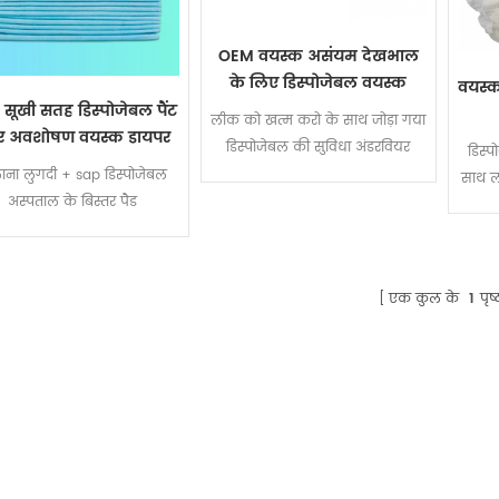
OEM वयस्क असंयम देखभाल
के लिए डिस्पोजेबल वयस्क
वयस्
डायपर पैंट
सूखी सतह डिस्पोजेबल पैंट
लीक को खत्म करो के साथ जोड़ा गया
र अवशोषण वयस्क डायपर
डिस्पोजेबल की सुविधा अंडरवियर
डिस्प
ाना लुगदी + sap डिस्पोजेबल
साथ ल
अस्पताल के बिस्तर पैड
एक कुल के
1
पृष्ठ