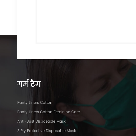
गर्म
टैग
Panty Liners Cotton
Panty Liners Cotton Feminine Care
Anti-Dust Disposable Mask
3 Ply Protective Disposable Mask