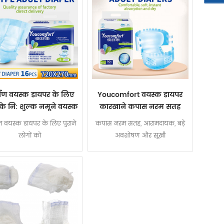
माण वयस्क डायपर के लिए
Youcomfort वयस्क डायपर
ी के नि: शुल्क नमूने वयस्क
कारखाने कपास नरम सतह
पर कारखाने में के साथ
वयस्क डिस्पोजेबल nappies
 वयस्क डायपर के लिए पुराने
कपास नरम सतह, आरामदायक, बड़े
China
लोगों को
अवशोषण और सूखी