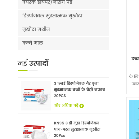
वयस्क डायपर/नर्सिंग पैड
डिस्पोजेबल सुरक्षात्मक मुखौटा
मुखौटा मशीन
कच्चे माल
उच्च
नई
उत्पादों
के लि
3 प्लाई डिस्पोजेबल गैर बुना
उदार
सुरक्षात्मक बच्चों के चेहरे नकाब
बिस्
20PCS
और अधिक पढ़ें
KN95 3 डी मुड़ा डिस्पोजेबल
पांच-परत सुरक्षात्मक मुखौटा
20Pcs