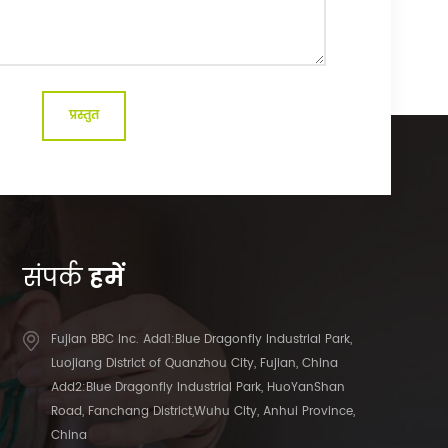
संपर्क
हमें
Fujian BBC Inc. Add1:Blue Dragonfly Industrial Park,
Luojiang District of Quanzhou City, Fujian, China
Add2:Blue Dragonfly Industrial Park, HuoYanShan
Road, Fanchang District,Wuhu City, Anhui Province,
China