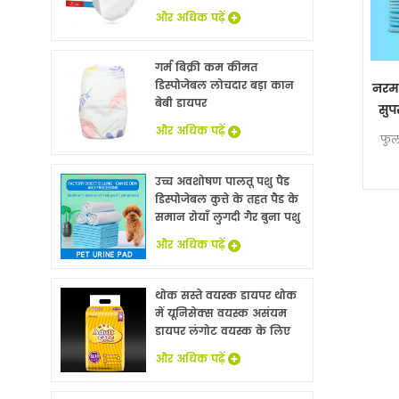
और अधिक पढ़ें
गर्म बिक्री कम कीमत
डिस्पोजेबल लोचदार बड़ा कान
नरम 
बेबी डायपर
सुप
और अधिक पढ़ें
फुल
उच्च अवशोषण पालतू पशु पैड
डिस्पोजेबल कुत्ते के तहत पैड के
समान रोयाँ लुगदी गैर बुना पशु
बिस्तर चादरों थोक
और अधिक पढ़ें
थोक सस्ते वयस्क डायपर थोक
में यूनिसेक्स वयस्क असंयम
डायपर लंगोट वयस्क के लिए
नि: शुल्क नमूने
और अधिक पढ़ें