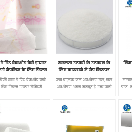
 पे प्रिंट बैकशीट बेबी डायपर
स्वच्छता उत्पादों के उत्पादन के
निर्
टरी नैपकिन के लिए फिल्म
लिए कारखाने ने सैप क्रिस्टल
पाउडर उच्च गुणवत्ता वाला सुपर
बिक्री सांस पे प्रिंट बैकशीट बच्चे
उच्च बहुलक जल अवशोषण राल, जल
संरचन
शोषक बहुलक बनाया
 लिए फिल्म डायपर सैनिटरी
अवशोषण क्षमता मजबूत है, उच्च पानी
परत: न
पकिन कच्चे माल डाली फिल्म
प्रतिधारण क्षमता
त
फिल्म OEM