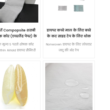
तें Compopsite शराबी
डायपर कच्चे माल के लिए बच्चे
 कोर (एयरलैंड पेपर) के
के कट साइड टेप के लिए थोक
बच्चों को सूखा रखने वाला
डायपर कच्चे माल मैजिक साइड
 मूल्य 5 परतों शोषक कोर
Nonwoven डायपर के लिए लोचदार
कमर टेप
athin Airlaid डायपर सैनिटरी
जादू की ओर टेप
िन के लिए सैप के साथ पेपर