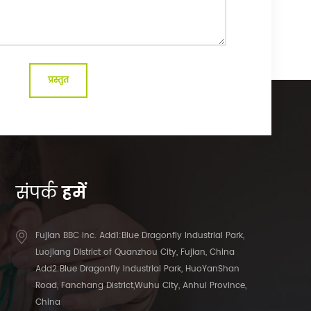
संपर्क
हमें
Fujian BBC Inc. Add1:Blue Dragonfly Industrial Park,
Luojiang District of Quanzhou City, Fujian, China
Add2:Blue Dragonfly Industrial Park, HuoYanShan
Road, Fanchang District,Wuhu City, Anhui Province,
China