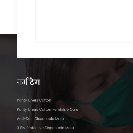
गर्म
टैग
Panty Liners Cotton
Panty Liners Cotton Feminine Care
Anti-Dust Disposable Mask
3 Ply Protective Disposable Mask