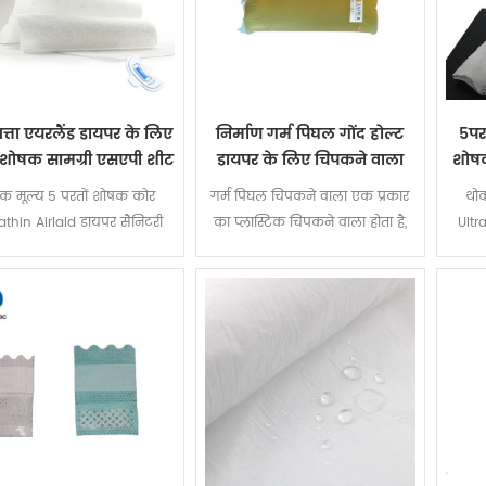
त्ता एयरलैंड डायपर के लिए
निर्माण गर्म पिघल गोंद होल्ट
5पर
 शोषक सामग्री एसएपी शीट
डायपर के लिए चिपकने वाला
शोषक
कच्चा माल पिघलाएं
लिए 
क मूल्य 5 परतों शोषक कोर
गर्म पिघल चिपकने वाला एक प्रकार
थोक
rathin Airlaid डायपर सैनिटरी
का प्लास्टिक चिपकने वाला होता है,
Ultr
किन के लिए सैप के साथ पेपर
जो कमरे के तापमान पर एक ठोस
नैपक
अवस्था में होता है और इसे गर्म करने
के बाद