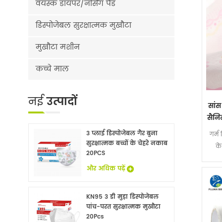
वयस्क डायपर/नर्सिंग पैड
डिस्पोजेबल सुरक्षात्मक मुखौटा
मुखौटा मशीन
कच्चे माल
नई
उत्पादों
सांस
सैनि
3 प्लाई डिस्पोजेबल गैर बुना
गर्म 
सुरक्षात्मक बच्चों के चेहरे नकाब
के
20PCS
नै
और अधिक पढ़ें
KN95 3 डी मुड़ा डिस्पोजेबल
पांच-परत सुरक्षात्मक मुखौटा
20Pcs