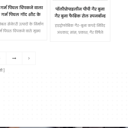
गर्म पिघल चिपकने वाला
पॉलीप्रोपाइलीन पीपी गैर बुना
द गर्म पिघल गोंद शीट के
गैर बुना फैब्रिक रोल स्पनबॉन्ड
ीन में डायपर और सैनिटरी
जेबल सेनेटरी उत्पादों के निर्माण
हाइड्रोफोबिक गैर-बुना कपड़े निविड़
नैपकिन
गर्म पिघल चिपकने वाले मुख्य
अंधकार, सांस, प्रकाश, गैर विषैले
य शामिल हैं: की पीठ पर गोंद
हैंऔर हाइड्रोफोबिक
िलाओं स्वच्छता उत्पादों; सं
3
ठों