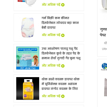
और अधिक पढ़ें
गर्म बिक्री कम कीमत
डिस्पोजेबल लोचदार बड़ा कान
बेबी डायपर
गुणव
पेपर
और अधिक पढ़ें
थो
उच्च अवशोषण पालतू पशु पैड
Ult
डिस्पोजेबल कुत्ते के तहत पैड के
नैप
समान रोयाँ लुगदी गैर बुना पशु
बिस्तर चादरों थोक
और अधिक पढ़ें
थोक सस्ते वयस्क डायपर थोक
में यूनिसेक्स वयस्क असंयम
डायपर लंगोट वयस्क के लिए
नि: शुल्क नमूने
और अधिक पढ़ें