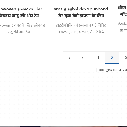
थोक 
nwoven डायपर के लिए
sms हाइड्रोफोबिक Spunbond
गों
ोचदार जादू की ओर टेप
गैर बुना बेबी डायपर के लिए
लिए च
सामग्री / सैनिटरी नैपकिन
डिस्पो
oven डायपर के लिए लोचदार
हाइड्रोफोबिक गैर-बुना कपड़े निविड़
में 
जादू की ओर टेप
अंधकार, सांस, प्रकाश, गैर विषैले
कार्
हैंऔर हाइड्रोफोबिक
मह
1
2
एक कुल के
3
पृष्